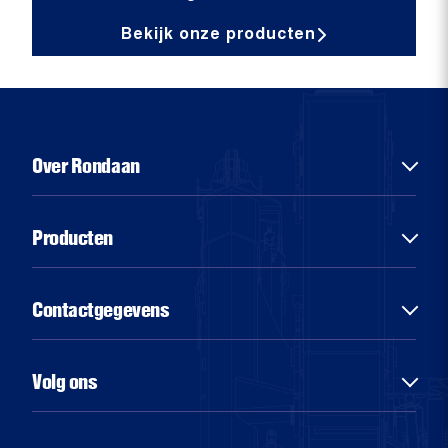
Bekijk onze producten
Over Rondaan
Over ons
Producten
Diensten
Sectoren
Chassisbouw
Contactgegevens
Nieuws
Aluminiumbouw
Vacatures
Hydraulische laad- en lossystemen
Rondaan
Volg ons
Lichte bedrijfswagens
Bitgumerdyk 69
9041CB Berltsum