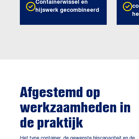
Containerwissel en
co
hijswerk gecombineerd
he
Afgestemd op
werkzaamheden in
de praktijk
Het type container, de gewenste hijscapaciteit en de