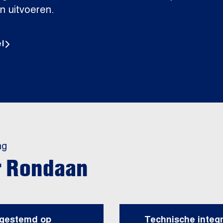
n uitvoeren.
l
ng
r Rondaan
gestemd op
Technische integr