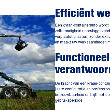
Efficiënt w
Een kraan-containerauto wordt 
zelfstandigheid doorslaggevend 
verplaatst u lasten, zonder ext
en maakt uw werkzaamheden min
Functionee
verantwoor
De kracht van een kraan-contain
juiste configuratie en professi
betrouwbaarheid en blijft het o
gebruiksperiode.