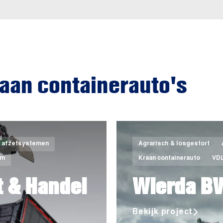
aan containerauto's
r afzetsystemen
Agrarisch & losgestort
em
Kraan containerauto
VD
t & Handel
Wierda B
Bekijk project