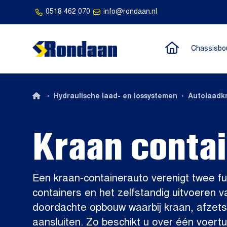
0518 462 070
info@rondaan.nl
Naar de h
Chassisbo
Rondaan
›
›
Hydraulische laad- en lossystemen
Autolaadk
Kraan conta
Een kraan-containerauto verenigt twee fun
containers en het zelfstandig uitvoeren
doordachte opbouw waarbij kraan, afzets
aansluiten. Zo beschikt u over één voertui