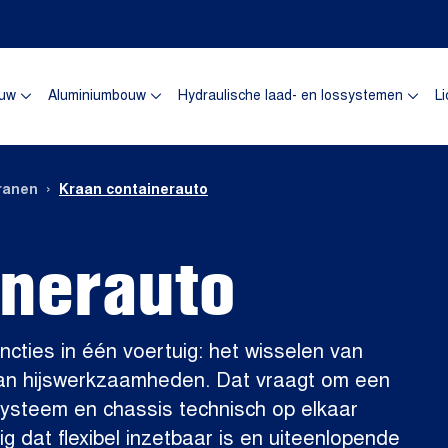
omepagina
uw
Aluminiumbouw
Hydraulische laad- en lossystemen
Li
›
ranen
Kraan containerauto
inerauto
cties in één voertuig: het wisselen van
 van hijswerkzaamheden. Dat vraagt om een
ysteem en chassis technisch op elkaar
g dat flexibel inzetbaar is en uiteenlopende