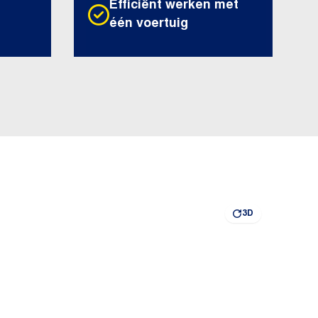
Efficiënt werken met
één voertuig
3D