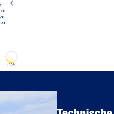
g.
cte
eze
ken
100%
Technische 