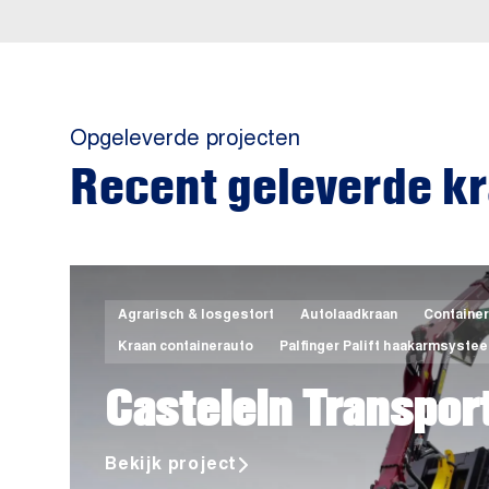
Opgeleverde projecten
Recent geleverde kr
Agrarisch & losgestort
Autolaadkraan
Containe
Kraan containerauto
Palfinger Palift haakarmsyste
Castelein Transpor
Bekijk project