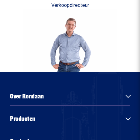
Verkoopdirecteur
Over Rondaan
Over ons
Producten
Diensten
Sectoren
Chassisbouw