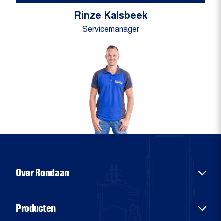
Rinze Kalsbeek
Servicemanager
Over Rondaan
Over ons
Producten
Diensten