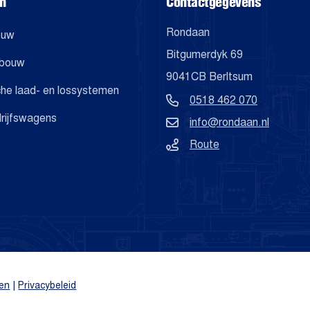
en
Contactgegevens
Rondaan
ouw
Bitgumerdyk 69
mbouw
9041CB Berltsum
che laad- en lossystemen
0518 462 070
drijfswagens
info@rondaan.nl
Route
en
|
Privacybeleid