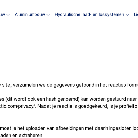
omepagina
uw
Aluminiumbouw
Hydraulische laad- en lossystemen
Li
e site, verzamelen we de gegevens getoond in het reacties form
s (dit wordt ook een hash genoemd) kan worden gestuurd naar de 
ic.com/privacy/. Nadat je reactie is goedgekeurd, is je profielfot
t, moet je het uploaden van afbeeldingen met daarin ingesloten 
oaden en extraheren.