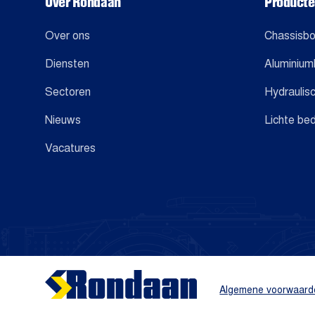
Over Rondaan
Product
Over ons
Chassisb
Diensten
Aluminiu
Sectoren
Hydraulis
Nieuws
Lichte be
Vacatures
Algemene voorwaard