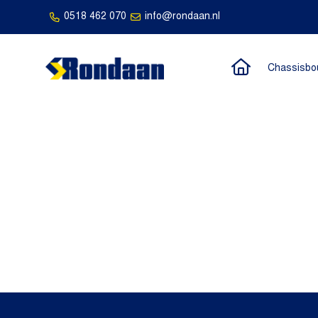
0518 462 070
info@rondaan.nl
Naar de h
Chassisbo
Rondaan