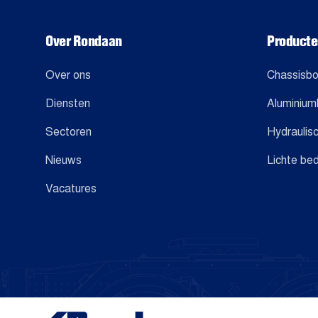
Over Rondaan
Product
Over ons
Chassisb
Diensten
Aluminiu
Sectoren
Hydraulis
Nieuws
Lichte be
Vacatures