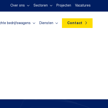
Over ons
Sectoren
Projecten
Vacatures
chte bedrijfswagens
Diensten
Contact