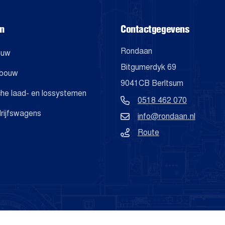
en
Contactgegevens
Rondaan
ouw
Bitgumerdyk 69
mbouw
9041CB Berltsum
che laad- en lossystemen
0518 462 070
drijfswagens
info@rondaan.nl
Route