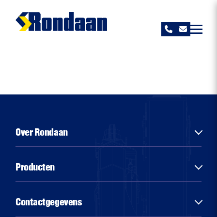
Rondaan
Over Rondaan
Over ons
Producten
Diensten
Sectoren
Chassisbouw
Contactgegevens
Nieuws
Aluminiumbouw