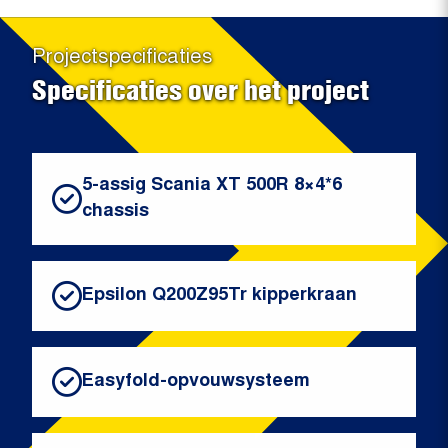
Projectspecificaties
Specificaties over het project
5-assig Scania XT 500R 8×4*6
chassis
Epsilon Q200Z95Tr kipperkraan
Easyfold-opvouwsysteem