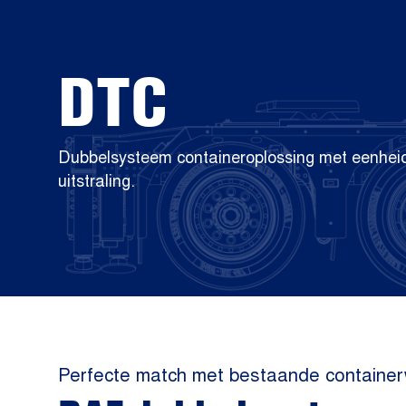
DTC
Dubbelsysteem containeroplossing met eenheid
uitstraling.
Perfecte match met bestaande containe