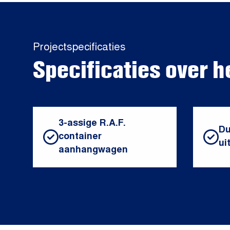
Projectspecificaties
Specificaties over h
3-assige R.A.F.
Du
container
ui
aanhangwagen