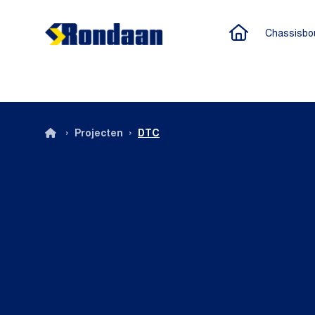
Naar de h
Chassisbo
Rondaan
›
›
Projecten
DTC