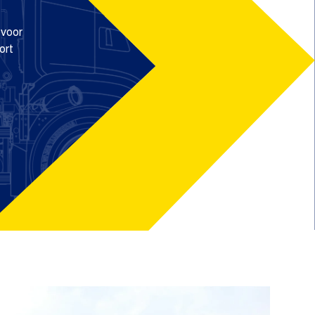
 voor
ort