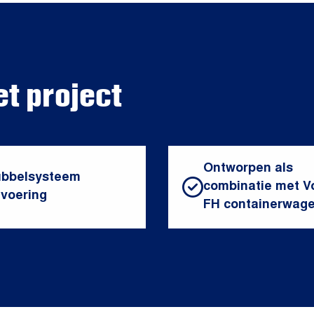
et project
Ontworpen als
bbelsysteem
combinatie met V
tvoering
FH containerwag