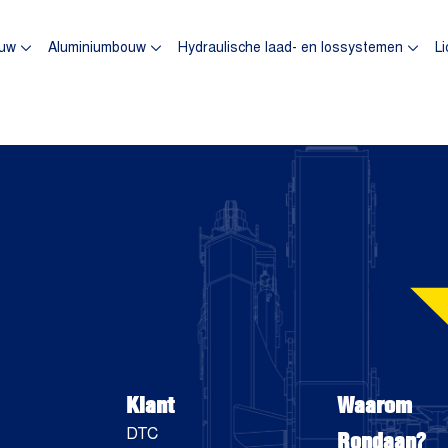
omepagina
uw
Aluminiumbouw
Hydraulische laad- en lossystemen
Li
Klant
Waarom
Rondaan?
DTC