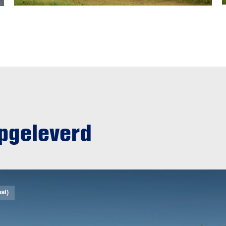
opgeleverd
al)