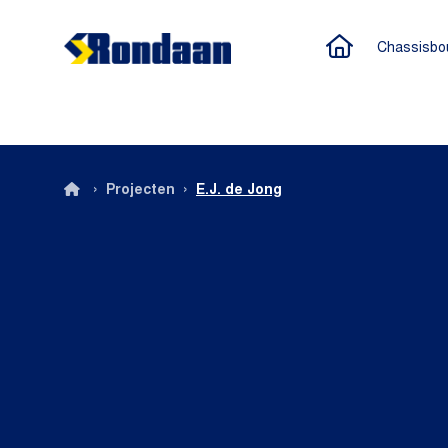
Naar de h
Chassisbo
Rondaan
›
›
Projecten
E.J. de Jong