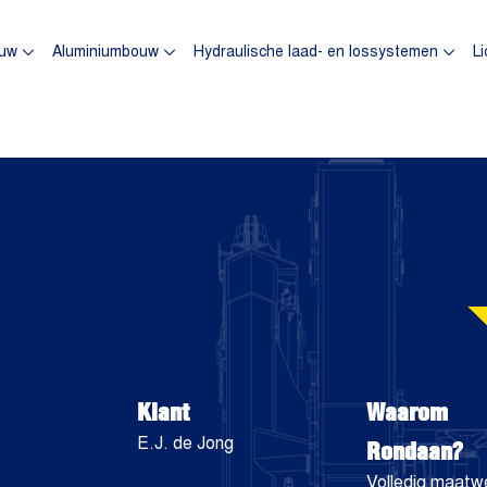
omepagina
uw
Aluminiumbouw
Hydraulische laad- en lossystemen
Li
Klant
Waarom
Rondaan?
E.J. de Jong
Volledig maatw