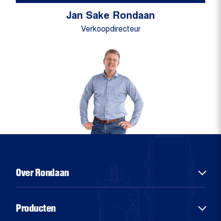
Jan Sake Rondaan
Verkoopdirecteur
Over Rondaan
Over ons
Producten
Diensten