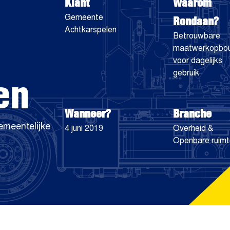
Klant
Waarom
Rondaan?
Gemeente
Achtkarspelen
Betrouwbare
maatwerkopbo
voor dagelijks
en
gebruik
Wanneer?
Branche
emeentelijke
4 juni 2019
Overheid &
Openbare ruim