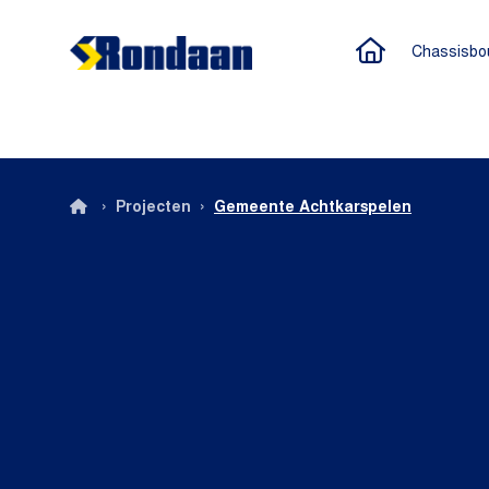
Naar de h
Chassisbo
Rondaan
›
›
Projecten
Gemeente Achtkarspelen