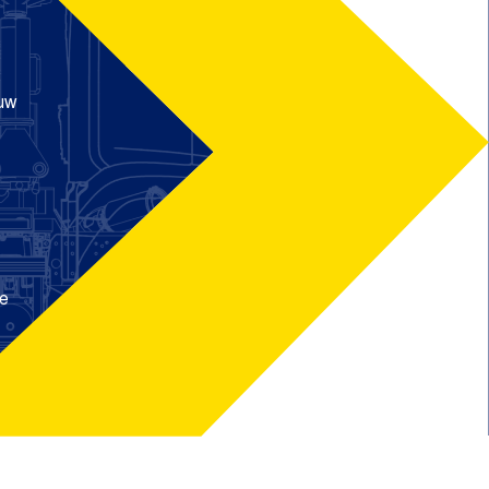
uw
te