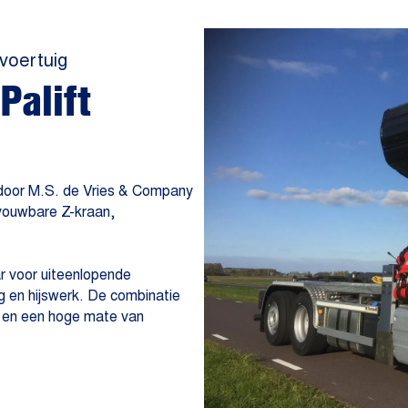
 voertuig
Palift
door M.S. de Vries & Company
vouwbare Z-kraan,
r voor uiteenlopende
 en hijswerk. De combinatie
tie en een hoge mate van