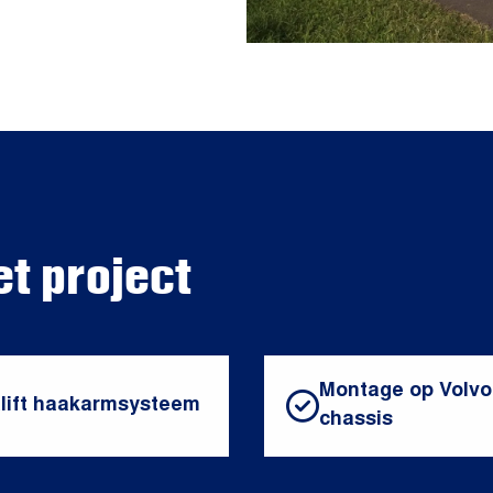
et project
Montage op Volv
lift haakarmsysteem
chassis