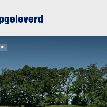
opgeleverd
al)