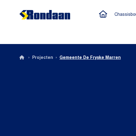
Naar de h
Chassisbo
Rondaan
›
›
Projecten
Gemeente De Fryske Marren