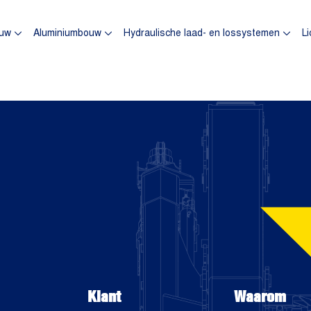
omepagina
uw
Aluminiumbouw
Hydraulische laad- en lossystemen
Li
Klant
Waarom