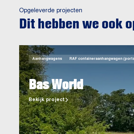
Opgeleverde projecten
Dit hebben we ook 
Aanhangwagens
RAF containeraanhangwagen (porta
Bas World
Bekijk project