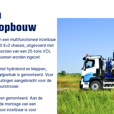
n
n opbouw
een multifunctioneel inzetbaar
0 6×2 chassis, uitgevoerd met
voorzien van een 25-tons VDL
kunnen worden ingezet.
met hydrobord en kleppen,
ijperbak is gemonteerd. Voor
luitingen aangebracht voor de
outstrooier.
isten gemonteerd. Aan de
r de montage van een
oor inzetbaar is voor