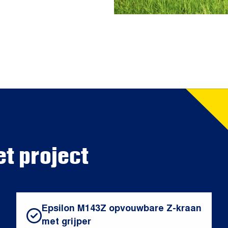
et project
Epsilon M143Z opvouwbare Z-kraan
met grijper