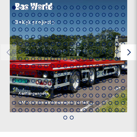
Bas World
Bekijk project
Aanhangwagens
RAF containeraanhangwagen (portaal)