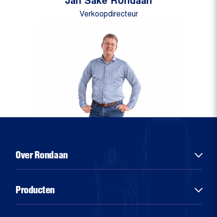
Jan Sake Rondaan
Verkoopdirecteur
Over Rondaan
Over ons
Producten
Diensten
Sectoren