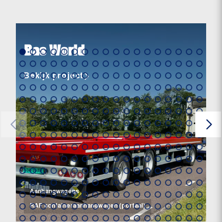
Bas World
Bekijk project
Aanhangwagens
RAF containeraanhangwagen (portaal)