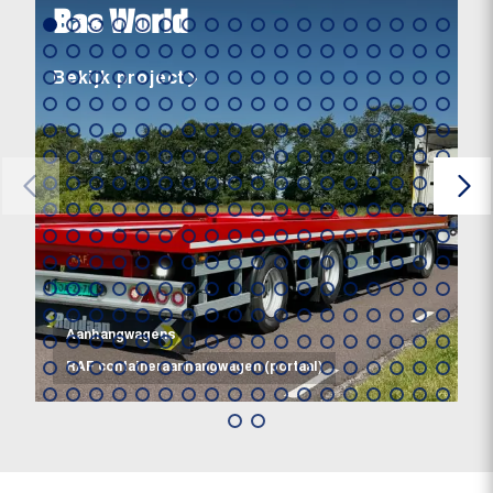
Bas World
Bekijk project
Aanhangwagens
RAF containeraanhangwagen (portaal)