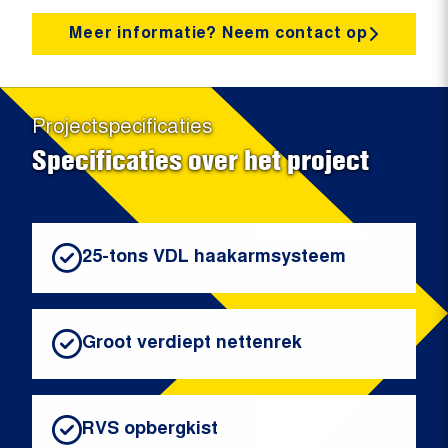
Meer informatie? Neem contact op
Projectspecificaties
Specificaties over het project
25-tons VDL haakarmsysteem
Groot verdiept nettenrek
RVS opbergkist