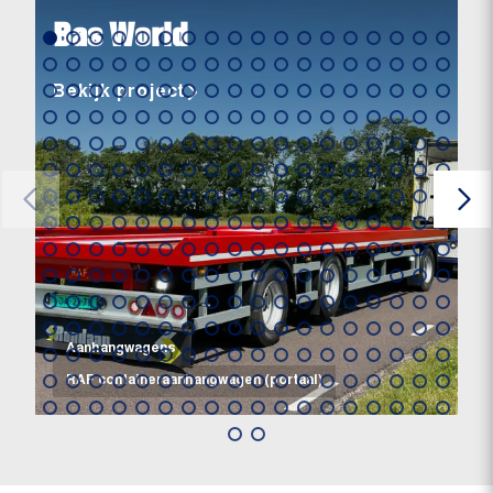
Bas World
Bekijk project
Aanhangwagens
RAF containeraanhangwagen (portaal)