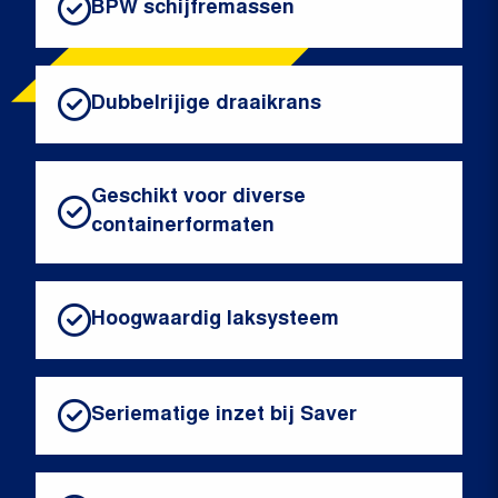
BPW schijfremassen
Dubbelrijige draaikrans
Geschikt voor diverse
containerformaten
Hoogwaardig laksysteem
Seriematige inzet bij Saver