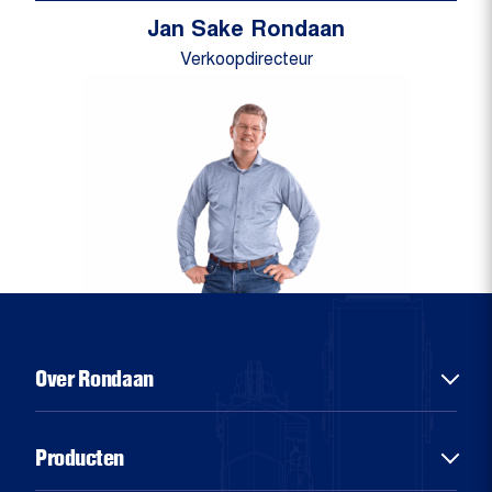
Jan Sake Rondaan
Verkoopdirecteur
Over Rondaan
Over ons
Producten
Diensten