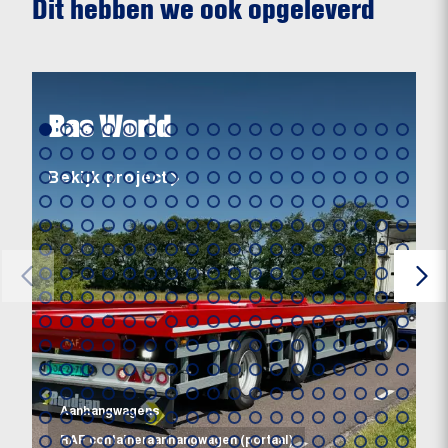
Dit hebben we ook opgeleverd
Bas World
Bekijk project
Aanhangwagens
RAF containeraanhangwagen (portaal)