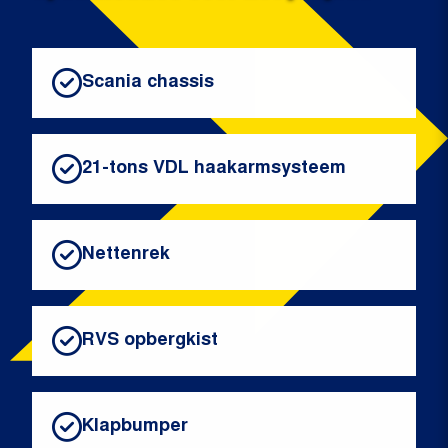
Scania chassis
21-tons VDL haakarmsysteem
Nettenrek
RVS opbergkist
Klapbumper