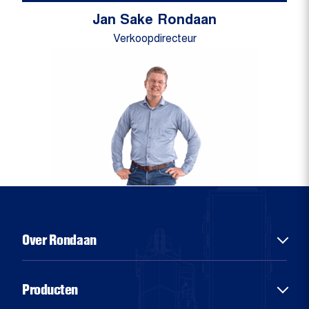
Jan Sake Rondaan
Verkoopdirecteur
Over Rondaan
Over ons
Producten
Diensten