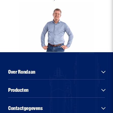
Over Rondaan
Over ons
Producten
Diensten
Sectoren
Chassisbouw
Contactgegevens
Nieuws