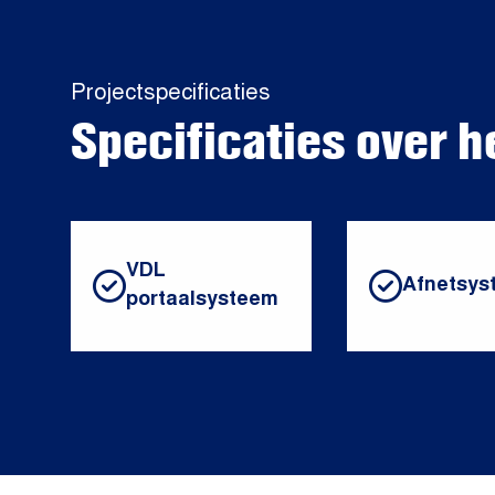
Projectspecificaties
Specificaties over h
VDL
Afnetsys
portaalsysteem