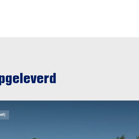
opgeleverd
al)