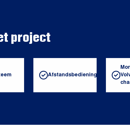
et project
Mon
teem
Afstandsbediening
Vol
cha