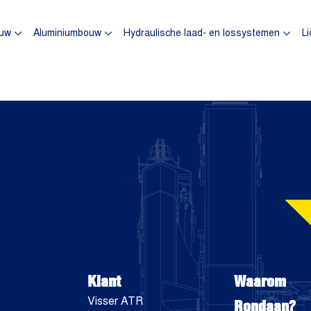
omepagina
uw
Aluminiumbouw
Hydraulische laad- en lossystemen
Li
Klant
Waarom
Rondaan?
Visser ATR