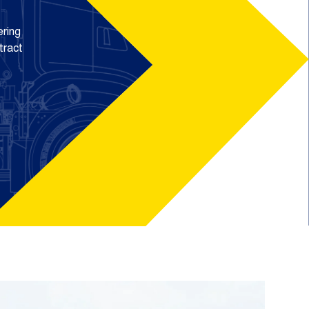
ering
tract