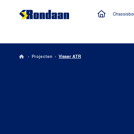
Naar de h
Chassisbo
Rondaan
›
›
Projecten
Visser ATR