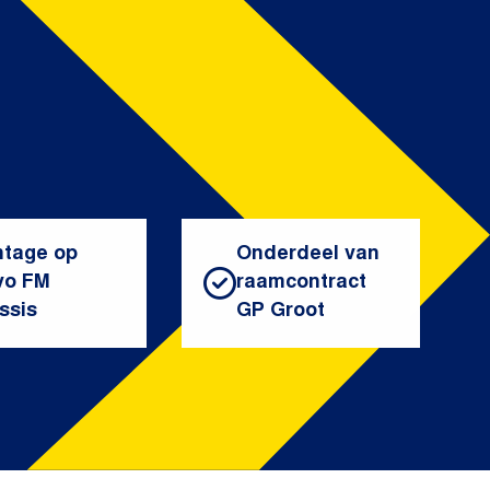
tage op
Onderdeel van
vo FM
raamcontract
ssis
GP Groot