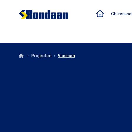
Naar de h
Chassisbo
Rondaan
›
›
Projecten
Vlasman