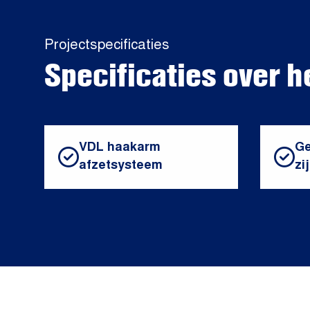
Projectspecificaties
Specificaties over h
VDL haakarm
Ge
afzetsysteem
zi