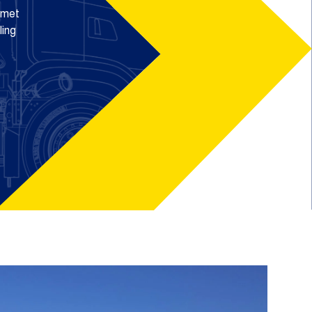
 met
ling