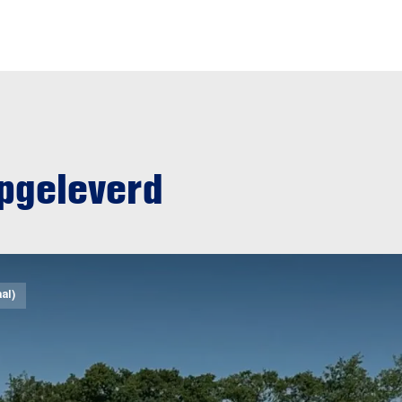
opgeleverd
al)