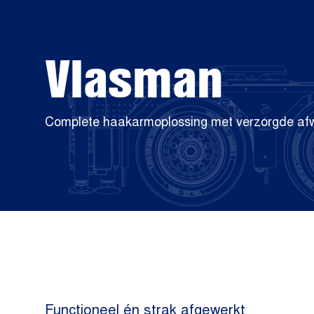
Vlasman
Complete haakarmoplossing met verzorgde afw
Functioneel én strak afgewerkt