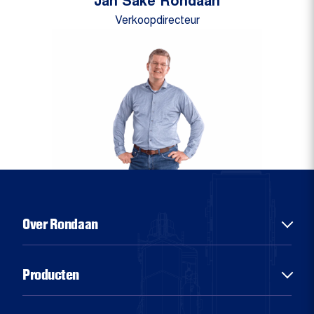
Jan Sake Rondaan
Verkoopdirecteur
Over Rondaan
Over ons
Producten
Diensten
Sectoren