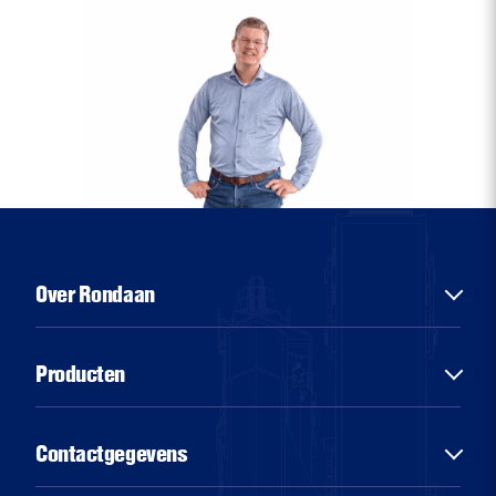
Over Rondaan
Over ons
Producten
Diensten
Sectoren
Chassisbouw
Contactgegevens
Nieuws
Aluminiumbouw