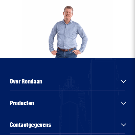
Over Rondaan
Over ons
Producten
Diensten
Sectoren
Chassisbouw
Contactgegevens
Nieuws
Aluminiumbouw