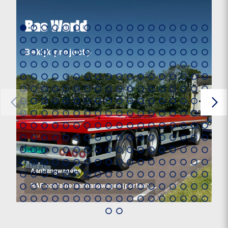
Bas World
Bekijk project
Aanhangwagens
RAF containeraanhangwagen (portaal)