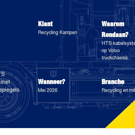
Klant
Waarom
Rondaan?
Recycling Kampen
HTS kabelsys
op Volvo
truckchassis
TS
Wanneer?
Branche
 met
spiegels.
Mei 2026
Recycling en mil