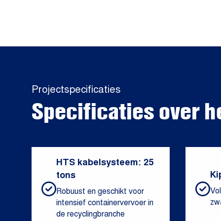
Projectspecificaties
Specificaties over h
HTS kabelsysteem: 25
Ki
tons
Vol
Robuust en geschikt voor
zwa
intensief containervervoer in
de recyclingbranche