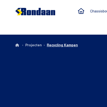
Naar de h
Chassisbo
Rondaan
›
›
Projecten
Recycling Kampen