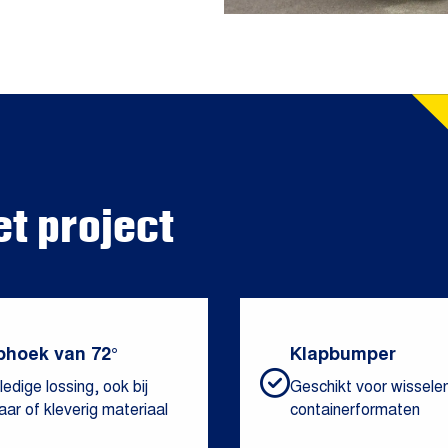
et project
phoek van 72°
Klapbumper
ledige lossing, ook bij
Geschikt voor wissele
ar of kleverig materiaal
containerformaten