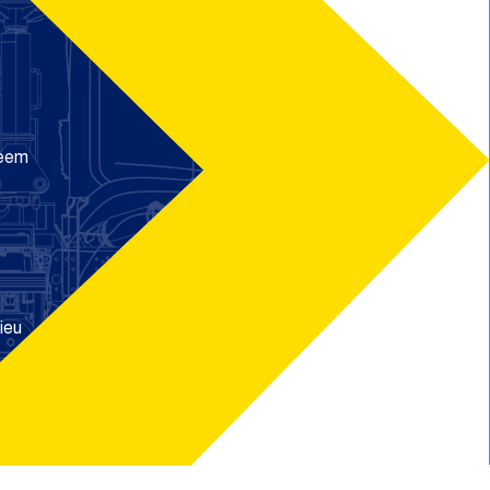
teem
ieu